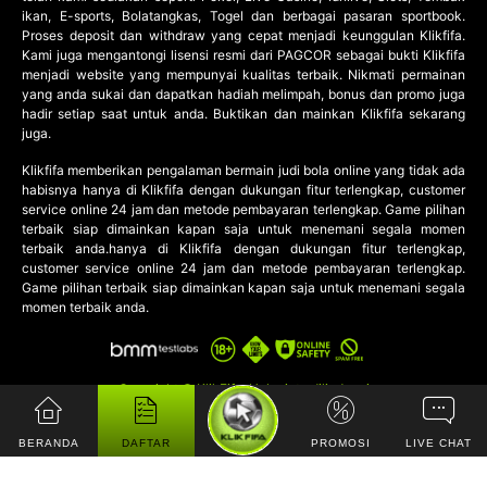
©
ikan, E-sports, Bolatangkas, Togel dan berbagai pasaran sportbook.
KLIKFIFA
Proses deposit dan withdraw yang cepat menjadi keunggulan Klikfifa.
Situs
Kami juga mengantongi lisensi resmi dari PAGCOR sebagai bukti Klikfifa
Website
menjadi website yang mempunyai kualitas terbaik. Nikmati permainan
Bandar
yang anda sukai dan dapatkan hadiah melimpah, bonus dan promo juga
Agen
hadir setiap saat untuk anda. Buktikan dan mainkan Klikfifa sekarang
Taruhan
juga.
Judi
Bola
Klikfifa memberikan pengalaman bermain
judi bola online
yang tidak ada
Online.
habisnya hanya di Klikfifa dengan dukungan fitur terlengkap, customer
Hak
service online 24 jam dan metode pembayaran terlengkap. Game pilihan
Cipta
terbaik siap dimainkan kapan saja untuk menemani segala momen
Dilindungi.
terbaik anda.hanya di Klikfifa dengan dukungan fitur terlengkap,
customer service online 24 jam dan metode pembayaran terlengkap.
Game pilihan terbaik siap dimainkan kapan saja untuk menemani segala
momen terbaik anda.
Copyright © KlikFifa. Hak cipta dilindungi
BERANDA
DAFTAR
PROMOSI
LIVE CHAT