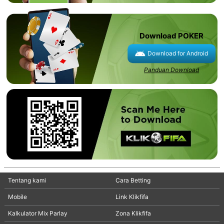
ROMO
Live Casino
Download POKER
Download for Android
Poker
Panduan Download
ROMO
Slots
IDN Live
Togel
ROMO
Tentang kami
Cara Betting
Mobile
Link Klikfifa
Elottery
Kalkulator Mix Parlay
Zona Klikfifa