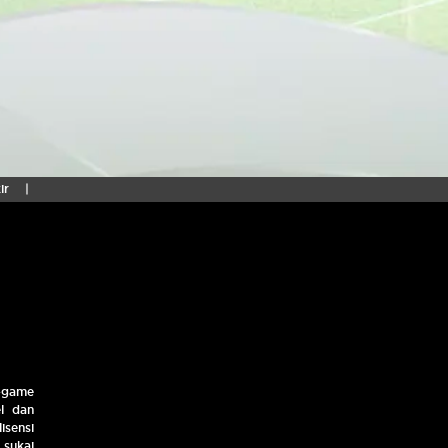
ir
|
-game
el dan
isensi
 sukai