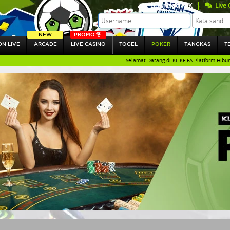
|
Download APK
Live 
NEW
PROMO
DN LIVE
ARCADE
LIVE CASINO
TOGEL
POKER
TANGKAS
T
Selamat Datang di KLIKFIFA Platform Hiburan 