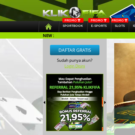
PROMO
PROMO
PROMO
SPORTBOOK
E-SPORTS
SLOTS
I
NEW :
DAFTAR GRATIS
Sudah punya akun?
Login Disini