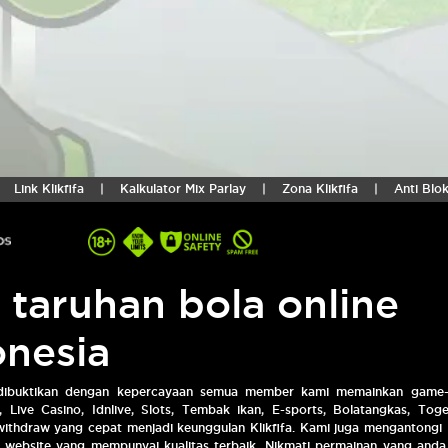
Link Klikfifa
|
Kalkulator Mix Parlay
|
Zona Klikfifa
|
Anti Blok
e taruhan bola online
onesia
 dibuktikan dengan kepercayaan semua member kami memainkan game
 Live Casino, Idnlive, Slots, Tembak ikan, E-sports, Bolatangkas, Tog
ithdraw yang cepat menjadi keunggulan Klikfifa. Kami juga mengantongi l
i website yang mempunyai kualitas terbaik. Nikmati permainan yang anda