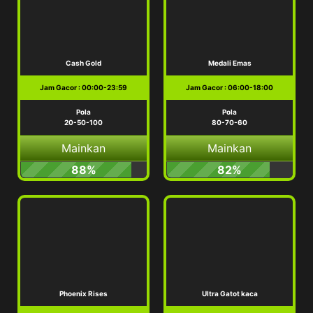
Cash Gold
Medali Emas
Jam Gacor : 00:00-23:59
Jam Gacor : 06:00-18:00
Pola
Pola
20-50-100
80-70-60
Mainkan
Mainkan
88%
82%
Phoenix Rises
Ultra Gatot kaca