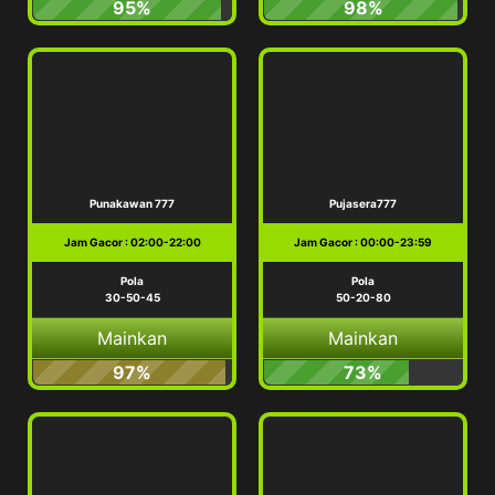
95%
98%
Punakawan 777
Pujasera777
Jam Gacor : 02:00-22:00
Jam Gacor : 00:00-23:59
Pola
Pola
30-50-45
50-20-80
Mainkan
Mainkan
97%
73%