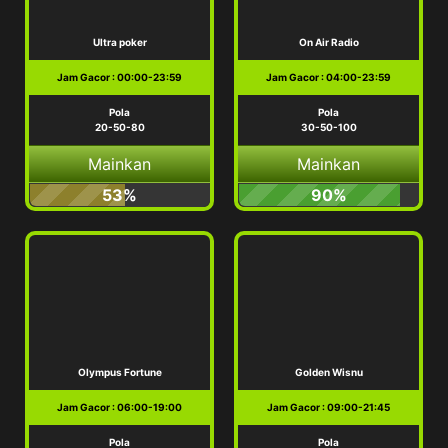
Ultra poker
On Air Radio
Jam Gacor : 00:00-23:59
Jam Gacor : 04:00-23:59
Pola
Pola
20-50-80
30-50-100
Mainkan
Mainkan
53%
90%
Olympus Fortune
Golden Wisnu
Jam Gacor : 06:00-19:00
Jam Gacor : 09:00-21:45
Pola
Pola