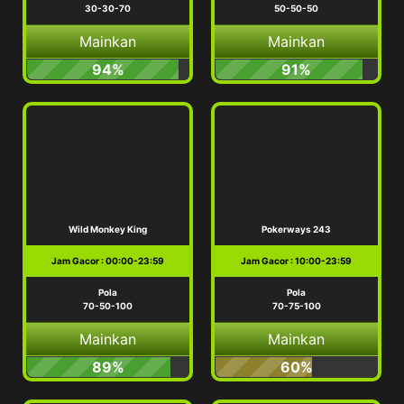
30-30-70
50-50-50
Mainkan
Mainkan
94%
91%
Wild Monkey King
Pokerways 243
Jam Gacor : 00:00-23:59
Jam Gacor : 10:00-23:59
Pola
Pola
70-50-100
70-75-100
Mainkan
Mainkan
89%
60%