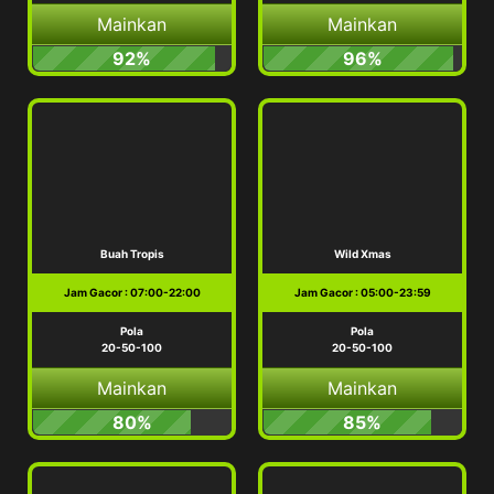
Mainkan
Mainkan
92%
96%
Buah Tropis
Wild Xmas
Jam Gacor : 07:00-22:00
Jam Gacor : 05:00-23:59
Pola
Pola
20-50-100
20-50-100
Mainkan
Mainkan
80%
85%