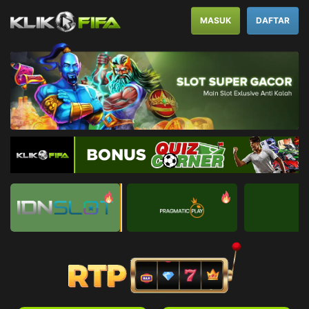
MASUK
DAFTAR