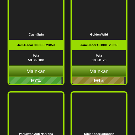
Cash Spin
Golden Wild
Jam Gacor : 00:00-23:59
Jam Gacor : 01:00-23:59
Pola
Pola
50-75-100
30-50-75
Mainkan
Mainkan
97%
96%
Pahlawan Anti Narkoba
Sihir Keberuntungan