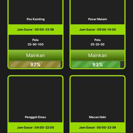
Pos Kamling
Pasar Malam
Jam Gacor : 00:00-23:59
Jam Gacor : 05:00-14:00
Pola
Pola
25-50-100
25-25-50
Mainkan
Mainkan
97%
93%
Penggali Emas
Macan Hoki
Jam Gacor : 04:00-22:00
Jam Gacor : 00:00-23:59