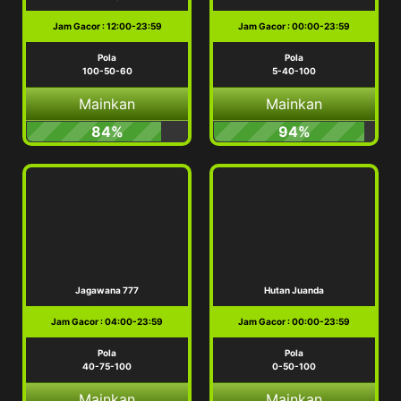
Jam Gacor : 12:00-23:59
Jam Gacor : 00:00-23:59
Pola
Pola
100-50-60
5-40-100
Mainkan
Mainkan
84%
94%
Jagawana 777
Hutan Juanda
Jam Gacor : 04:00-23:59
Jam Gacor : 00:00-23:59
Pola
Pola
40-75-100
0-50-100
Mainkan
Mainkan